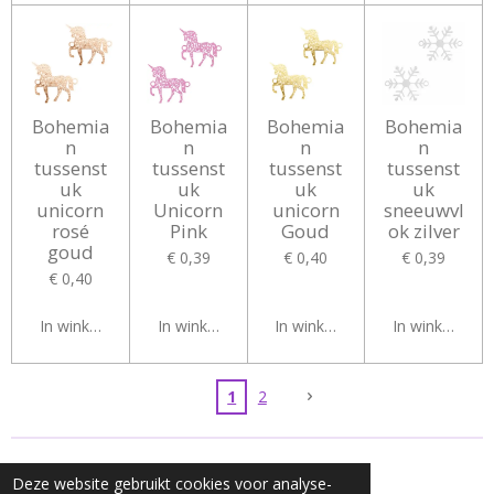
Bohemia
Bohemia
Bohemia
Bohemia
n
n
n
n
tussenst
tussenst
tussenst
tussenst
uk
uk
uk
uk
unicorn
Unicorn
unicorn
sneeuwvl
rosé
Pink
Goud
ok zilver
goud
€ 0,39
€ 0,40
€ 0,39
€ 0,40
In winkelwagen
In winkelwagen
In winkelwagen
In winkelwag
1
2
© 2020 - 2026 Mycharms
Deze website gebruikt cookies voor analyse-