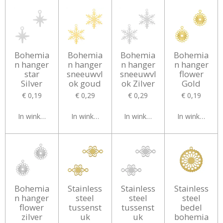
Bohemia
Bohemia
Bohemia
Bohemia
n hanger
n hanger
n hanger
n hanger
star
sneeuwvl
sneeuwvl
flower
Silver
ok goud
ok Zilver
Gold
€ 0,19
€ 0,29
€ 0,29
€ 0,19
In winkelwagen
In winkelwagen
In winkelwagen
In winkelwag
Bohemia
Stainless
Stainless
Stainless
n hanger
steel
steel
steel
flower
tussenst
tussenst
bedel
zilver
uk
uk
bohemia