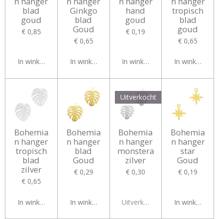
n hanger
n hanger
n hanger
n hanger
blad
Ginkgo
hand
tropisch
goud
blad
goud
blad
Goud
goud
€ 0,85
€ 0,19
€ 0,65
€ 0,65
In winkelwagen
In winkelwagen
In winkelwagen
In winkelwag
Uitverkocht
Bohemia
Bohemia
Bohemia
Bohemia
n hanger
n hanger
n hanger
n hanger
tropisch
blad
monstera
star
blad
Goud
zilver
Goud
zilver
€ 0,29
€ 0,30
€ 0,19
€ 0,65
In winkelwagen
In winkelwagen
Uitverkocht
In winkelwag