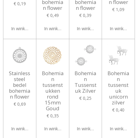
bohemia
bohemia
n flower
€ 0,19
n flower
n flower
€ 1,09
€ 0,49
€ 0,39
In winkelwagen
In winkelwagen
In winkelwagen
In winkelwag
Stainless
Bohemia
Bohemia
Bohemia
steel
n
n
n
bedel
tussenst
Tussenst
tussenst
bohemia
ukken
uk Zilver
uk
n flower
rond
unicorn
€ 0,25
15mm
zilver
€ 0,69
Goud
€ 0,40
€ 0,35
In winkelwagen
In winkelwagen
In winkelwagen
In winkelwag