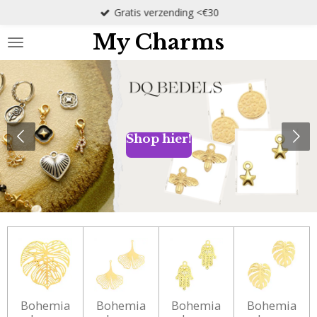
Gratis verzending <€30
Ga
direct
My Charms
naar
de
hoofdinhoud
Shop hier!
Bohemia
Bohemia
Bohemia
Bohemia