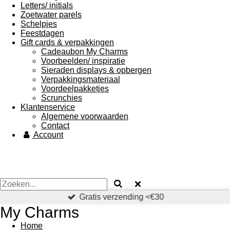
Letters/ initials
Zoetwater parels
Schelpjes
Feestdagen
Gift cards & verpakkingen
Cadeaubon My Charms
Voorbeelden/ inspiratie
Sieraden displays & opbergen
Verpakkingsmateriaal
Voordeelpakketjes
Scrunchies
Klantenservice
Algemene voorwaarden
Contact
Account
Gratis verzending <€30
My Charms
Home