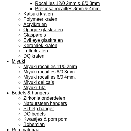
Rocailles 12/0 2mm & 8/0 3mm
Preciosa rocailles 3mm & 4mm.
Katsuki kralen
Polymeer kralen
Acrylkralen
Opaque glaskralen
Glasparels
Evil eye glaskralen
Keramiek kralen
Letterkralen
DQ kralen
Miyuki
Miyuki rocailles 11/0 2mm
Miyuki rocailles 8/0 3mm
Miyuki rocailles 6/0 4mm.
Miyuki delica’s
Miyuki Tila
Bedels & hangers
Zirkonia onderdelen
Natuursteen hangers
Schelp hanger
DQ bedels
Kwastjes & pom pom
Bohemian
Rijg materiaal