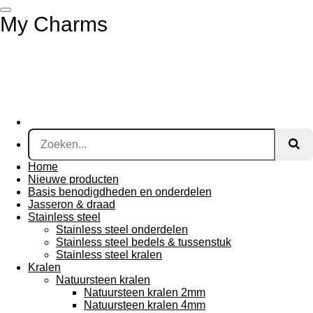
Ga
My Charms
direct
naar
de
hoofdinhoud
Home
Nieuwe producten
Basis benodigdheden en onderdelen
Jasseron & draad
Stainless steel
Stainless steel onderdelen
Stainless steel bedels & tussenstuk
Stainless steel kralen
Kralen
Natuursteen kralen
Natuursteen kralen 2mm
Natuursteen kralen 4mm