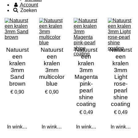
Account
Zoeken
Natuurst
Natuurst
Natuurst
Natuurst
een
een
een
een
kralen
kralen
kralen
kralen
3mm
3mm
3mm
3mm
Sand
multicolor
Magenta
Light
brown
blue
pink-
rose-
pearl
pearl
€ 0,90
€ 0,90
shine
shine
coating
coating
€ 0,49
€ 0,49
In winkelwagen
In winkelwagen
In winkelwagen
In winkelwa