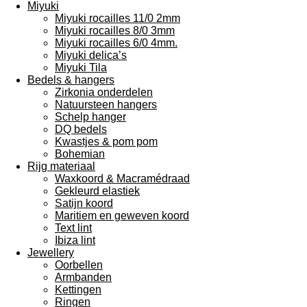
Miyuki
Miyuki rocailles 11/0 2mm
Miyuki rocailles 8/0 3mm
Miyuki rocailles 6/0 4mm.
Miyuki delica’s
Miyuki Tila
Bedels & hangers
Zirkonia onderdelen
Natuursteen hangers
Schelp hanger
DQ bedels
Kwastjes & pom pom
Bohemian
Rijg materiaal
Waxkoord & Macramédraad
Gekleurd elastiek
Satijn koord
Maritiem en geweven koord
Text lint
Ibiza lint
Jewellery
Oorbellen
Armbanden
Kettingen
Ringen