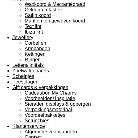
Waxkoord & Macramédraad
Gekleurd elastiek
Satijn koord
Maritiem en geweven koord
Text lint
Ibiza lint
Jewellery
Oorbellen
Armbanden
Kettingen
Ringen
Letters/ initials
Zoetwater parels
Schelpjes
Feestdagen
Gift cards & verpakkingen
Cadeaubon My Charms
Voorbeelden/ inspiratie
Sieraden displays & opbergen
Verpakkingsmateriaal
Voordeelpakketjes
Scrunchies
Klantenservice
Algemene voorwaarden
Contact