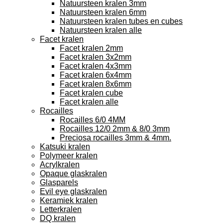
Natuursteen kralen 3mm
Natuursteen kralen 6mm
Natuursteen kralen tubes en cubes
Natuursteen kralen alle
Facet kralen
Facet kralen 2mm
Facet kralen 3x2mm
Facet kralen 4x3mm
Facet kralen 6x4mm
Facet kralen 8x6mm
Facet kralen cube
Facet kralen alle
Rocailles
Rocailles 6/0 4MM
Rocailles 12/0 2mm & 8/0 3mm
Preciosa rocailles 3mm & 4mm.
Katsuki kralen
Polymeer kralen
Acrylkralen
Opaque glaskralen
Glasparels
Evil eye glaskralen
Keramiek kralen
Letterkralen
DQ kralen