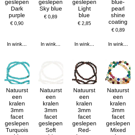
geslepen
geslepen
geslepen
blue-
Dark
Sky blue
Light
pearl
purple
blue
shine
€ 0,89
coating
€ 0,90
€ 2,85
€ 0,89
In winkelwagen
In winkelwagen
In winkelwagen
In winkelwa
Natuurst
Natuurst
Natuurst
Natuurst
een
een
een
een
kralen
kralen
kralen
kralen
3mm
3mm
3mm
3mm
facet
facet
facet
facet
geslepen
geslepen
geslepen
geslepen
Turquois
Soft
Red-
Mixed