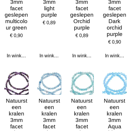
3mm
3mm
3mm
3mm
facet
light
facet
facet
geslepen
purple
geslepen
geslepen
multicolo
Orchid
Dark
€ 0,89
ur green
purple
orchid
purple
€ 0,90
€ 0,89
€ 0,90
In winkelwagen
In winkelwagen
In winkelwagen
In winkelwa
Natuurst
Natuurst
Natuurst
Natuurst
een
een
een
een
kralen
kralen
kralen
kralen
3mm
3mm
3mm
3mm
facet
facet
facet
Aqua