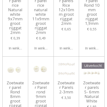
r parel
r parel
r parels
r parel
rice
rice
Rice
Rond 10
Natural
natural
12x10m
mm
white
white
m groot
groot
9x7mm
11x9mm
rijggat
rijggat
groot
groot
2mm
1,9mm
rijggat
rijggat
€ 0,65
€ 0,55
2mm
2mm
€ 0,39
€ 0,49
In winkelwagen
In winkelwagen
In winkelwagen
In winkelwag
Uitverkocht
Zoetwate
Zoetwate
Zoetwate
Zoetwate
r parel
r Parel
r Parels
r parels
Rond
rond
2-3mm
5- 6mm
8mm
9mm
Natural
€ 3,50
groot
groot
White
rijggat
rijggat
€ 1,95