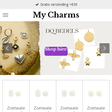
Gratis verzending <€30
Ga
direct
My Charms
naar
de
hoofdinhoud
Shop hier!
Zoetwate
Zoetwate
Zoetwate
Zoetwate