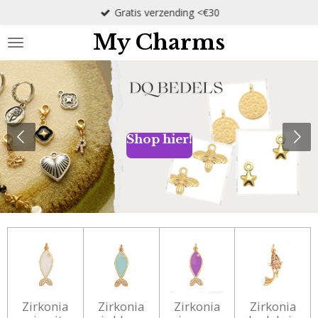
Gratis verzending <€30
Ga
direct
My Charms
naar
de
hoofdinhoud
Shop hier!
Zirkonia
Zirkonia
Zirkonia
Zirkonia