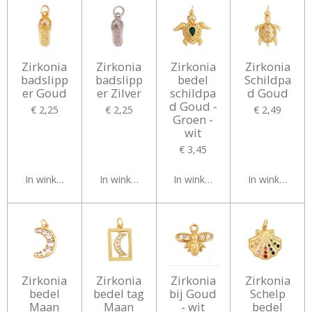
Zirkonia
Zirkonia
Zirkonia
Zirkonia
badslipp
badslipp
bedel
Schildpa
er Goud
er Zilver
schildpa
d Goud
d Goud -
€ 2,25
€ 2,25
€ 2,49
Groen -
wit
€ 3,45
In winkelwagen
In winkelwagen
In winkelwagen
In winkelwag
Zirkonia
Zirkonia
Zirkonia
Zirkonia
bedel
bedel tag
bij Goud
Schelp
Maan
Maan
- wit
bedel