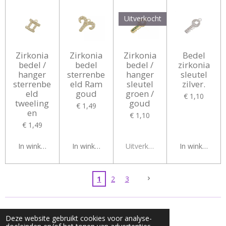
Uitverkocht
Zirkonia
Zirkonia
Zirkonia
Bedel
bedel /
bedel
bedel /
zirkonia
hanger
sterrenbe
hanger
sleutel
sterrenbe
eld Ram
sleutel
zilver.
eld
goud
groen /
€ 1,10
tweeling
goud
€ 1,49
en
€ 1,10
€ 1,49
In winkelwagen
In winkelwagen
Uitverkocht
In winkelwag
1
2
3
© 2020 - 2026 Mycharms
Deze website gebruikt cookies voor analyse-
Powered by
JouwWeb