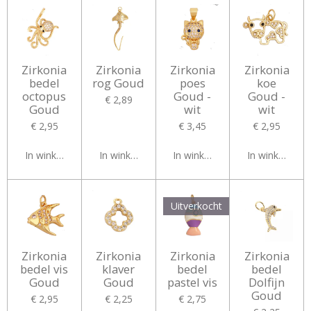
Zirkonia
Zirkonia
Zirkonia
Zirkonia
bedel
rog Goud
poes
koe
octopus
Goud -
Goud -
€ 2,89
Goud
wit
wit
€ 2,95
€ 3,45
€ 2,95
In winkelwagen
In winkelwagen
In winkelwagen
In winkelwag
Uitverkocht
Zirkonia
Zirkonia
Zirkonia
Zirkonia
bedel vis
klaver
bedel
bedel
Goud
Goud
pastel vis
Dolfijn
Goud
€ 2,95
€ 2,25
€ 2,75