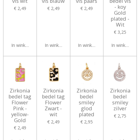
vis wit
vis blauw
vis paars
bedel vis
- koy
€ 2,49
€ 2,49
€ 2,49
Gold
plated -
Wit
€ 3,25
In winkelwagen
In winkelwagen
In winkelwagen
In winkelwag
Zirkonia
Zirkonia
Zirkonia
Zirkonia
bedel tag
bedel tag
bedel
bedel
Flower
Flower
smiley
smiley
Pink -
Zwart -
glod
zilver
yellow-
wit
plated
€ 2,75
Gold
€ 2,49
€ 2,95
€ 2,49