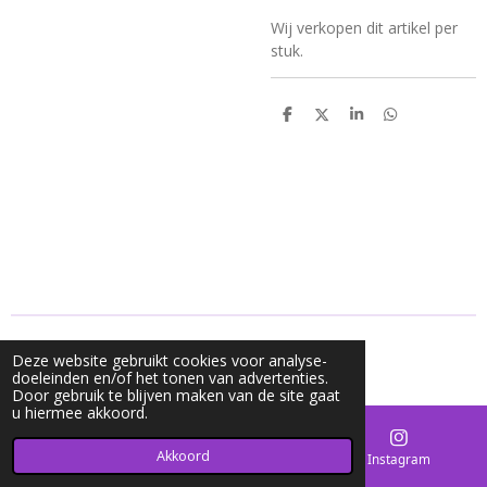
Wij verkopen dit artikel per
stuk.
D
D
S
D
e
e
h
e
l
e
a
l
e
l
r
e
n
e
n
© 2020 - 2026 Mycharms
Deze website gebruikt cookies voor analyse-
Powered by
JouwWeb
doeleinden en/of het tonen van advertenties.
Door gebruik te blijven maken van de site gaat
u hiermee akkoord.
Akkoord
E-mailadres
Kaart
Instagram