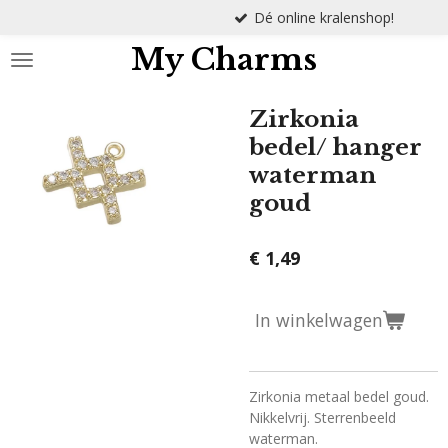
Dé online kralenshop!
Ga
direct
My Charms
naar
de
hoofdinhoud
Zirkonia
bedel/ hanger
waterman
goud
€ 1,49
In winkelwagen
Zirkonia metaal bedel goud.
Nikkelvrij. Sterrenbeeld
waterman.