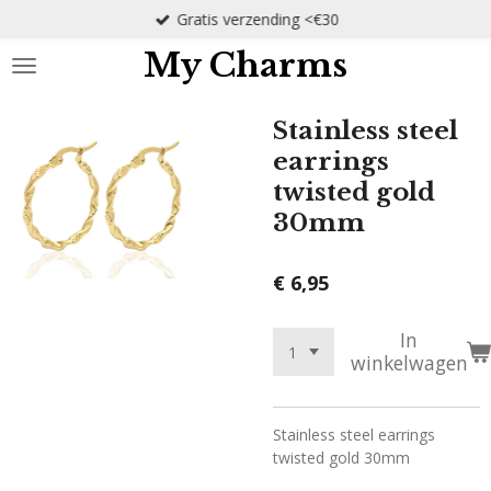
Gratis verzending <€30
Ga
direct
My Charms
naar
de
hoofdinhoud
Stainless steel
earrings
twisted gold
30mm
€ 6,95
In
winkelwagen
Stainless steel earrings
twisted gold 30mm