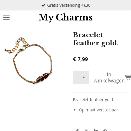
Gratis verzending <€30
Ga
direct
My Charms
naar
de
hoofdinhoud
Bracelet
feather gold.
€ 7,99
In
winkelwagen
Bracelet feather gold.
Op maat verstelbaar.