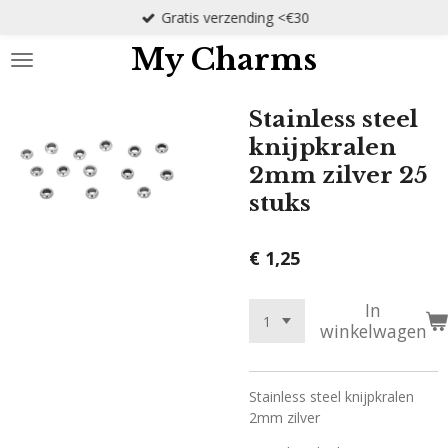
Gratis verzending <€30
Ga
direct
My Charms
naar
de
hoofdinhoud
Stainless steel
knijpkralen
2mm zilver 25
stuks
€ 1,25
In
winkelwagen
Stainless steel knijpkralen
2mm zilver