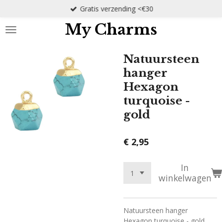
Gratis verzending <€30
Ga
direct
My Charms
naar
de
hoofdinhoud
Natuursteen
hanger
Hexagon
turquoise -
gold
€ 2,95
In
winkelwagen
Natuursteen hanger
Hexagon turquoise - gold.