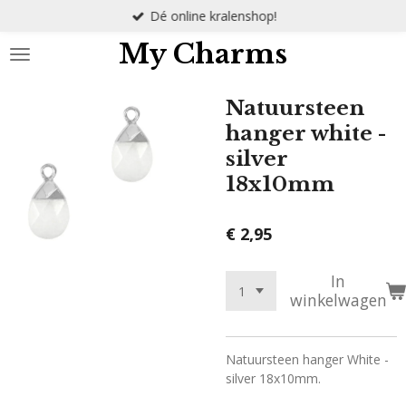
Dé online kralenshop!
Ga
direct
My Charms
naar
de
hoofdinhoud
Natuursteen
hanger white -
silver
18x10mm
€ 2,95
In
winkelwagen
Natuursteen hanger White -
silver 18x10mm.