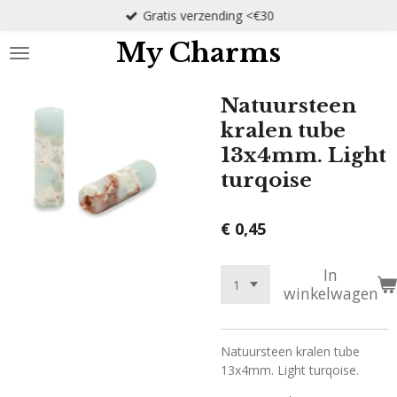
Gratis verzending <€30
Ga
direct
My Charms
naar
de
hoofdinhoud
Natuursteen
kralen tube
13x4mm. Light
turqoise
€ 0,45
In
winkelwagen
Natuursteen kralen tube
13x4mm. Light turqoise.