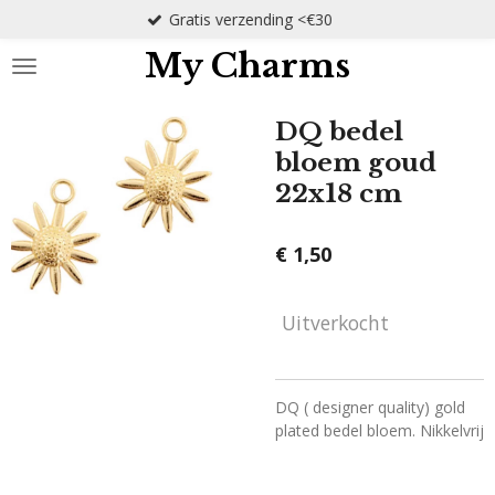
Gratis verzending <€30
Ga
direct
My Charms
naar
de
hoofdinhoud
DQ bedel
bloem goud
22x18 cm
€ 1,50
Uitverkocht
DQ ( designer quality) gold
plated bedel bloem. Nikkelvrij