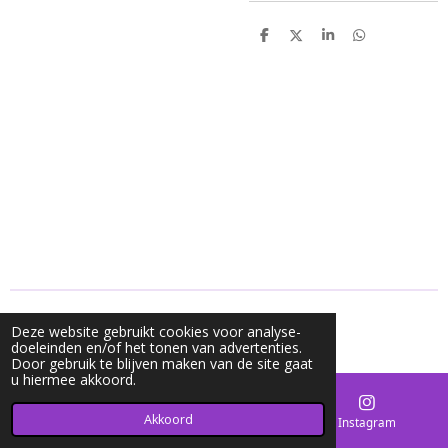
D
D
S
D
e
e
h
e
l
e
a
l
e
l
r
e
n
e
n
© 2020 - 2026 Mycharms
Deze website gebruikt cookies voor analyse-
Powered by
JouwWeb
doeleinden en/of het tonen van advertenties.
Door gebruik te blijven maken van de site gaat
u hiermee akkoord.
Akkoord
E-mailadres
Kaart
Instagram