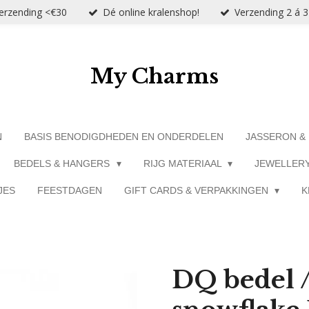
verzending <€30
Dé online kralenshop!
Verzending 2 á 
My Charms
N
BASIS BENODIGDHEDEN EN ONDERDELEN
JASSERON &
BEDELS & HANGERS
RIJG MATERIAAL
JEWELLER
JES
FEESTDAGEN
GIFT CARDS & VERPAKKINGEN
K
DQ bedel 