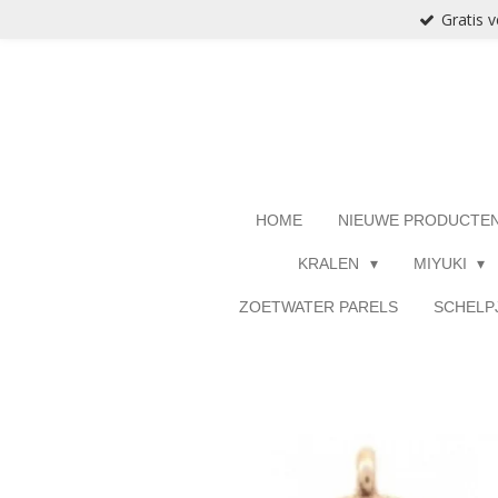
Gratis 
Ga
direct
naar
de
hoofdinhoud
HOME
NIEUWE PRODUCTE
KRALEN
MIYUKI
ZOETWATER PARELS
SCHELP