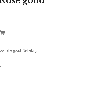
 Rosé goud
owflake goud. Nikkelvrij.
k.