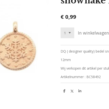
snowflake
€ 0,99
In winkelwagen
DQ ( designer quality) bedel sn
12mm
Wij verkopen dit artikel per stu
Artikelnummer : BC58492
D
D
S
e
e
h
l
e
a
e
l
r
n
e