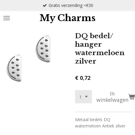
Gratis verzending <€30
Ga
direct
My Charms
naar
de
hoofdinhoud
DQ bedel/
hanger
watermeloen
zilver
€ 0,72
In
winkelwagen
Metaal bedels DQ
watermeloen Antiek zilver