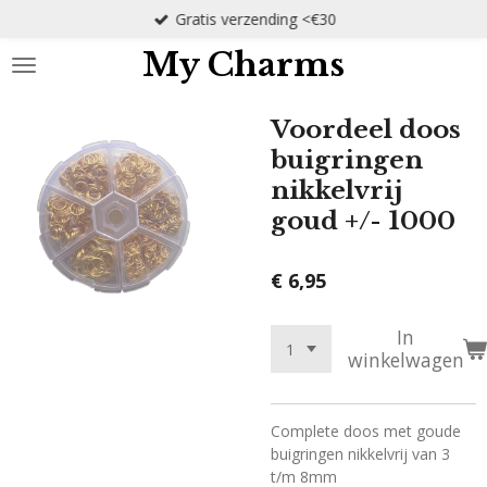
Gratis verzending <€30
Ga
direct
My Charms
naar
de
hoofdinhoud
Voordeel doos
buigringen
nikkelvrij
goud +/- 1000
€ 6,95
In
winkelwagen
Complete doos met goude
buigringen nikkelvrij van 3
t/m 8mm