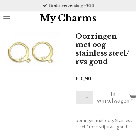
Gratis verzending <€30
Ga
direct
My Charms
naar
de
hoofdinhoud
Oorringen
met oog
stainless steel/
rvs goud
€ 0,90
In
winkelwagen
oorringen met oog. Stainless
steel / roestvrij staal goud.