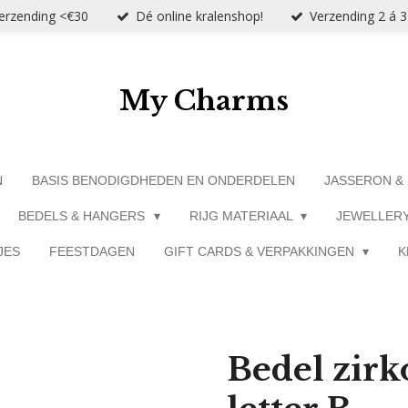
verzending <€30
Dé online kralenshop!
Verzending 2 á 
My Charms
N
BASIS BENODIGDHEDEN EN ONDERDELEN
JASSERON &
BEDELS & HANGERS
RIJG MATERIAAL
JEWELLER
JES
FEESTDAGEN
GIFT CARDS & VERPAKKINGEN
K
Bedel zirk