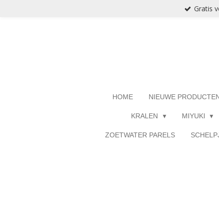
Gratis 
Ga
direct
naar
de
hoofdinhoud
HOME
NIEUWE PRODUCTE
KRALEN
MIYUKI
ZOETWATER PARELS
SCHELP