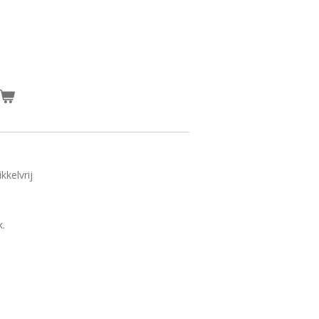
kkelvrij
k.