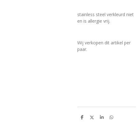
stainless steel verkleurd niet
en is allergie vrij.
Wij verkopen dit artikel per
paar.
D
D
S
D
e
e
h
e
l
e
a
l
e
l
r
e
n
e
n