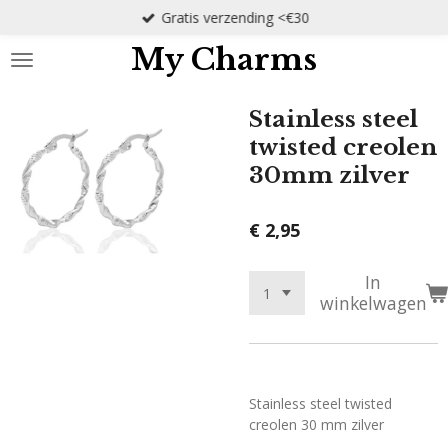
Gratis verzending <€30
Ga
direct
My Charms
naar
de
hoofdinhoud
Stainless steel
twisted creolen
30mm zilver
€ 2,95
In
winkelwagen
Stainless steel twisted
creolen 30 mm zilver