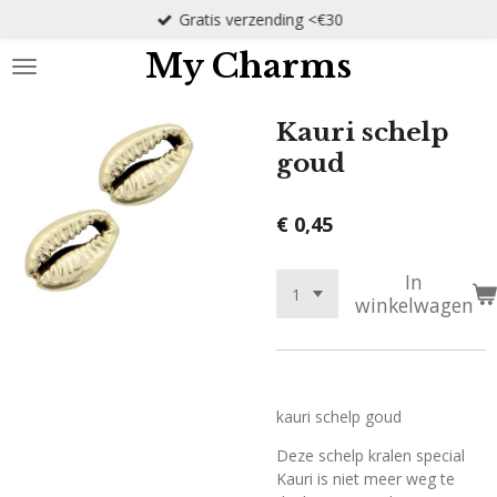
Gratis verzending <€30
Ga
direct
My Charms
naar
de
hoofdinhoud
Kauri schelp
goud
€ 0,45
In
winkelwagen
kauri schelp goud
Deze schelp kralen special
Kauri is niet meer weg te