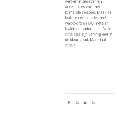
denken in sieraden en
accessoires voor het
komende seizoen. Maak de
leukste combinaties met
waxkoord en DQ metalen
kralen en onderdelen. Deze
schelpjes zijn verkrijgbaar in
de kleur goud. Materiaal:
schelp
D
D
S
D
e
e
h
e
l
e
a
l
e
l
r
e