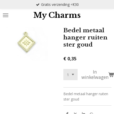
Gratis verzending <€30
Ga
direct
My Charms
naar
de
hoofdinhoud
Bedel metaal
hanger ruiten
ster goud
€ 0,35
In
winkelwagen
Bedel metaal hanger ruiten
ster goud