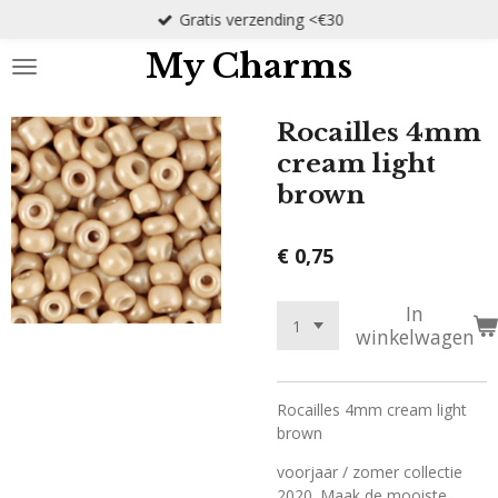
Gratis verzending <€30
Ga
direct
My Charms
naar
de
hoofdinhoud
Rocailles 4mm
cream light
brown
€ 0,75
In
winkelwagen
Rocailles 4mm cream light
brown
voorjaar / zomer collectie
2020. Maak de mooiste