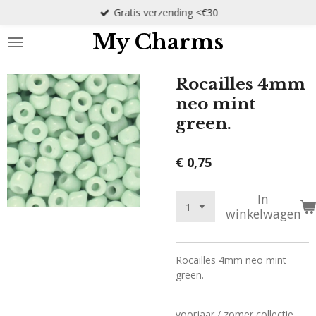
Gratis verzending <€30
Ga
direct
My Charms
naar
de
hoofdinhoud
Rocailles 4mm
neo mint
green.
€ 0,75
In
winkelwagen
Rocailles 4mm neo mint
green.
voorjaar / zomer collectie