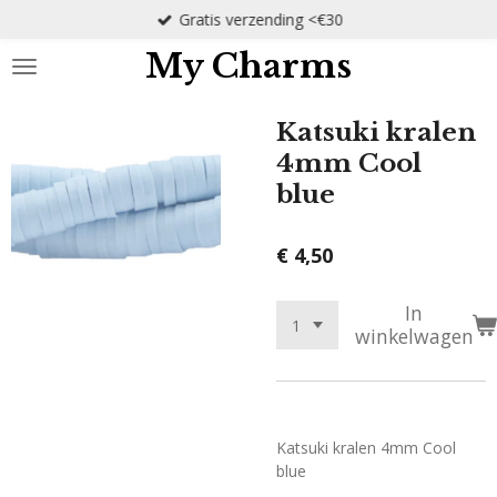
Gratis verzending <€30
Ga
direct
My Charms
naar
de
hoofdinhoud
Katsuki kralen
4mm Cool
blue
€ 4,50
In
winkelwagen
Katsuki kralen 4mm Cool
blue