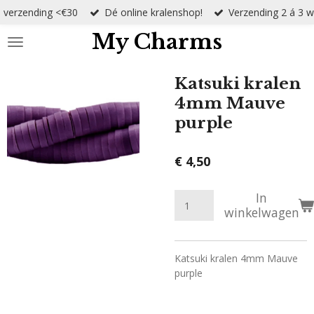
s verzending <€30
Dé online kralenshop!
Verzending 2 á 3 
Ga
direct
My Charms
naar
de
hoofdinhoud
Katsuki kralen
4mm Mauve
purple
€ 4,50
In
winkelwagen
Katsuki kralen 4mm Mauve
purple