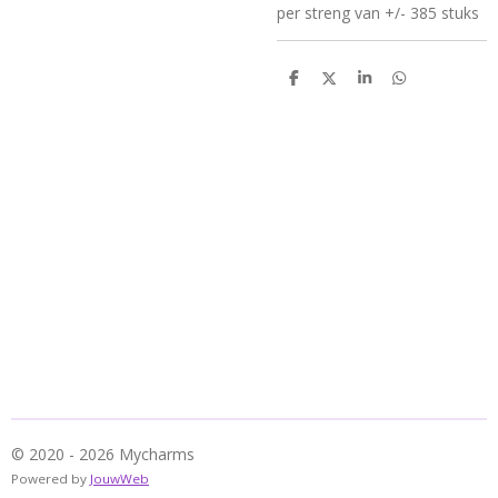
per streng van +/- 385 stuks
D
D
S
D
e
e
h
e
l
e
a
l
e
l
r
e
n
e
n
© 2020 - 2026 Mycharms
Powered by
JouwWeb