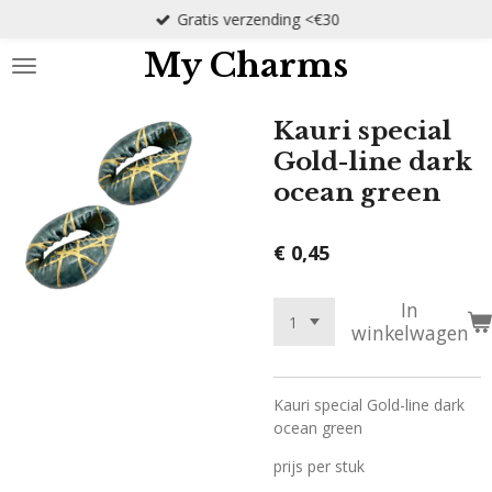
Gratis verzending <€30
Ga
direct
My Charms
naar
de
hoofdinhoud
Kauri special
Gold-line dark
ocean green
€ 0,45
In
winkelwagen
Kauri special Gold-line dark
ocean green
prijs per stuk