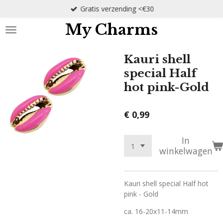
Gratis verzending <€30
Ga
direct
My Charms
naar
de
hoofdinhoud
Kauri shell
special Half
hot pink-Gold
€ 0,99
In
winkelwagen
Kauri shell special Half hot
pink - Gold
ca. 16-20x11-14mm