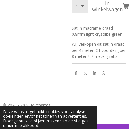
In
winkelwagen
Satijn macramé draad
0,8mm light crysolite green
Wij verkopen dit satijn draad
per 4 meter. Of voordelig per
8 meter + 2 meter gratis
D
D
S
D
e
e
h
e
l
e
a
l
e
l
r
e
n
e
n
© 2020 - 2026 Mycharms
Deze website gebruikt cookies voor analyse-
Powered by
JouwWeb
doeleinden en/of het tonen van advertenties.
Door gebruik te blijven maken van de site gaat
u hiermee akkoord.