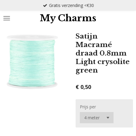
Gratis verzending <€30
Ga
direct
My Charms
naar
de
hoofdinhoud
Satijn
Macramé
draad 0.8mm
Light crysolite
green
€ 0,50
Prijs per