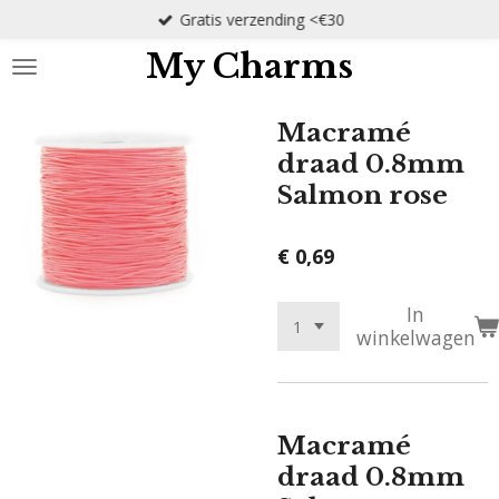
Gratis verzending <€30
Ga
direct
My Charms
naar
de
hoofdinhoud
Macramé
draad 0.8mm
Salmon rose
€ 0,69
In
winkelwagen
Macramé
draad 0.8mm