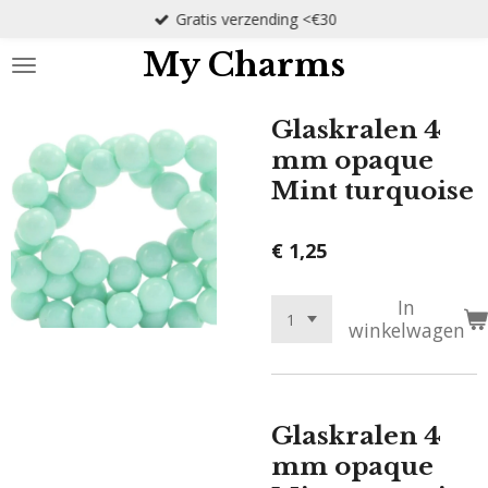
Gratis verzending <€30
Ga
direct
My Charms
naar
de
hoofdinhoud
Glaskralen 4
mm opaque
Mint turquoise
€ 1,25
In
winkelwagen
Glaskralen 4
mm opaque