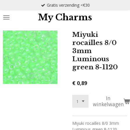
Gratis verzending <€30
Ga
direct
My Charms
naar
de
hoofdinhoud
Miyuki
rocailles 8/0
3mm
Luminous
green 8-1120
€ 0,89
In
winkelwagen
Miyuki rocailles 8/0 3mm
Luminous green 8-1120.