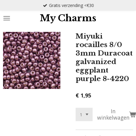
Gratis verzending <€30
Ga
direct
My Charms
naar
de
hoofdinhoud
Miyuki
rocailles 8/0
3mm Duracoat
galvanized
eggplant
purple 8-4220
€ 1,95
In
winkelwagen