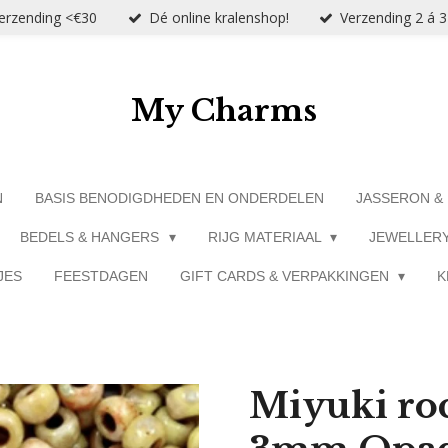
verzending <€30
Dé online kralenshop!
Verzending 2 á 
My Charms
N
BASIS BENODIGDHEDEN EN ONDERDELEN
JASSERON &
BEDELS & HANGERS
RIJG MATERIAAL
JEWELLER
JES
FEESTDAGEN
GIFT CARDS & VERPAKKINGEN
K
Miyuki roc