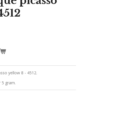
ue picasso
4512
sso yellow 8 - 4512.
r 5 gram.