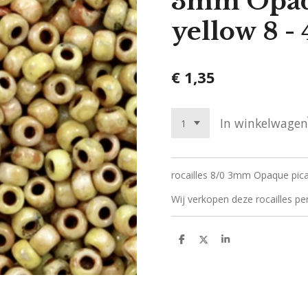
3mm Opaq
yellow 8 - 
€ 1,35
In winkelwagen
rocailles 8/0 3mm Opaque pica
Wij verkopen deze rocailles pe
D
D
S
e
e
h
l
e
a
e
l
r
n
e