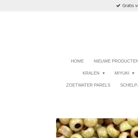
Gratis 
Ga
direct
naar
de
hoofdinhoud
HOME
NIEUWE PRODUCTE
KRALEN
MIYUKI
ZOETWATER PARELS
SCHELP