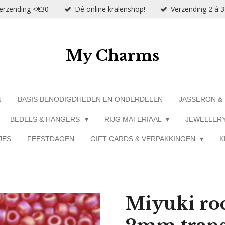
verzending <€30
Dé online kralenshop!
Verzending 2 á 
My Charms
N
BASIS BENODIGDHEDEN EN ONDERDELEN
JASSERON &
BEDELS & HANGERS
RIJG MATERIAAL
JEWELLER
JES
FEESTDAGEN
GIFT CARDS & VERPAKKINGEN
K
Miyuki roc