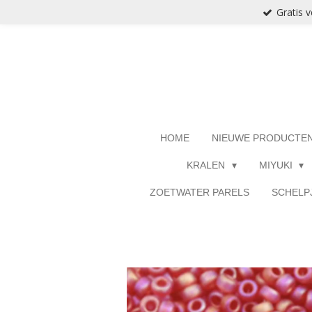
Gratis 
Ga
direct
naar
de
hoofdinhoud
HOME
NIEUWE PRODUCTE
KRALEN
MIYUKI
ZOETWATER PARELS
SCHELP