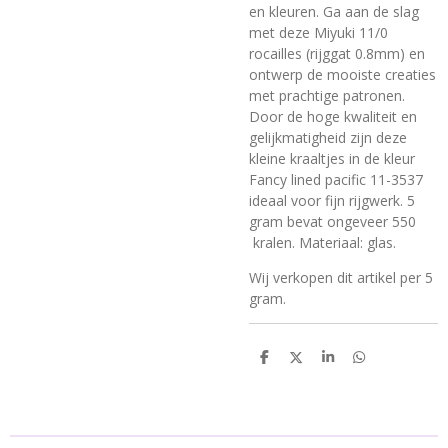
en kleuren. Ga aan de slag
met deze Miyuki 11/0
rocailles (rijggat 0.8mm) en
ontwerp de mooiste creaties
met prachtige patronen.
Door de hoge kwaliteit en
gelijkmatigheid zijn deze
kleine kraaltjes in de kleur
Fancy lined pacific 11-3537
ideaal voor fijn rijgwerk. 5
gram bevat ongeveer 550
kralen. Materiaal: glas.
Wij verkopen dit artikel per 5
gram.
D
D
S
D
e
e
h
e
l
e
a
l
e
l
r
e
n
e
n