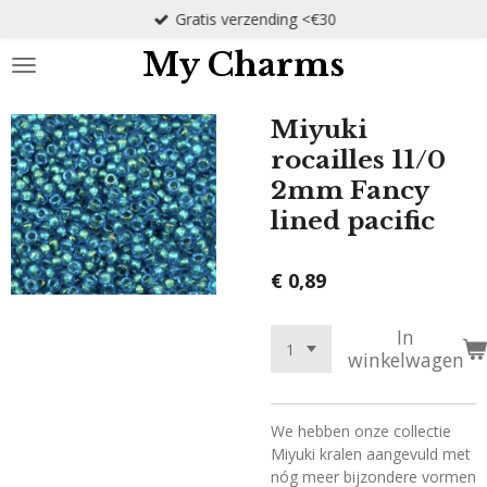
Gratis verzending <€30
Ga
direct
My Charms
naar
de
hoofdinhoud
Miyuki
rocailles 11/0
2mm Fancy
lined pacific
€ 0,89
In
winkelwagen
We hebben onze collectie
Miyuki kralen aangevuld met
nóg meer bijzondere vormen