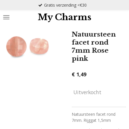
Gratis verzending <€30
Ga
direct
My Charms
naar
de
hoofdinhoud
Natuursteen
facet rond
7mm Rose
pink
€ 1,49
Uitverkocht
Natuursteen facet rond
7mm. Rijggat 1,5mm