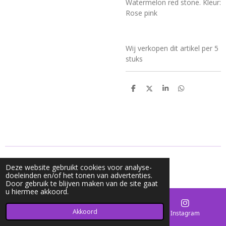
Watermelon red stone. Kleur:
Rose pink
Wij verkopen dit artikel per 5
stuks
D
D
S
D
e
e
h
e
l
e
a
l
e
l
r
e
n
e
n
© 2020 - 2026 Mycharms
Deze website gebruikt cookies voor analyse-
Powered by
JouwWeb
doeleinden en/of het tonen van advertenties.
Door gebruik te blijven maken van de site gaat
u hiermee akkoord.
Akkoord
E-mailadres
Kaart
Instagram