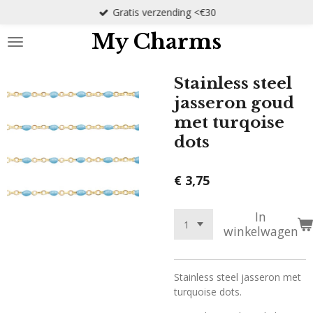
Gratis verzending <€30
Ga
direct
My Charms
naar
de
hoofdinhoud
Stainless steel
jasseron goud
met turqoise
dots
€ 3,75
In
winkelwagen
Stainless steel jasseron met
turquoise dots.