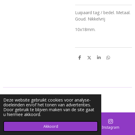
Luipaard tag / bedel. Metaal.
Goud. Nikkelvrij
10x18mm.
D
D
S
D
e
e
h
e
l
e
a
l
e
l
r
e
n
e
n
© 2020 - 2026 Mycharms
Deze website gebruikt cookies voor analyse-
Powered by
JouwWeb
doeleinden en/of het tonen van advertenties.
Door gebruik te blijven maken van de site gaat
u hiermee akkoord.
Akkoord
E-mailadres
Kaart
Instagram