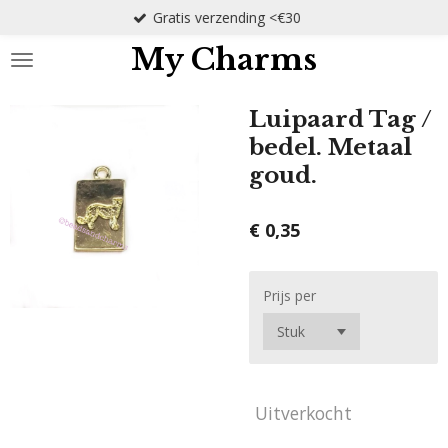
Gratis verzending <€30
Ga
direct
My Charms
naar
de
hoofdinhoud
Luipaard Tag /
bedel. Metaal
goud.
€ 0,35
Prijs per
Uitverkocht