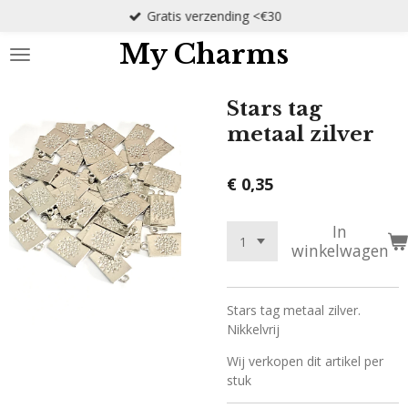
Gratis verzending <€30
Ga
direct
My Charms
naar
de
hoofdinhoud
Stars tag
metaal zilver
€ 0,35
In
winkelwagen
Stars tag metaal zilver.
Nikkelvrij
Wij verkopen dit artikel per
stuk