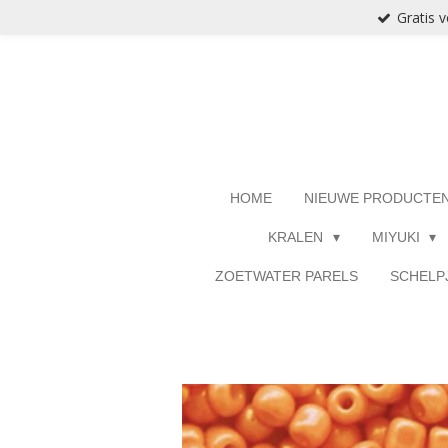
Gratis 
Ga
direct
naar
de
hoofdinhoud
HOME
NIEUWE PRODUCTE
KRALEN
MIYUKI
ZOETWATER PARELS
SCHELP