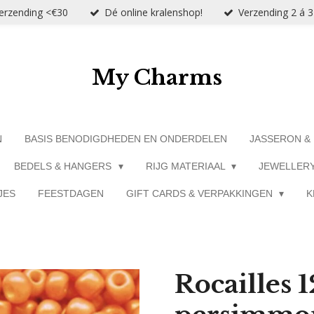
verzending <€30
Dé online kralenshop!
Verzending 2 á 
My Charms
N
BASIS BENODIGDHEDEN EN ONDERDELEN
JASSERON &
BEDELS & HANGERS
RIJG MATERIAAL
JEWELLER
JES
FEESTDAGEN
GIFT CARDS & VERPAKKINGEN
K
Rocailles