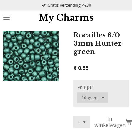
Gratis verzending <€30
Ga
direct
My Charms
naar
de
hoofdinhoud
Rocailles 8/0
3mm Hunter
green
€ 0,35
Prijs per
In
winkelwagen