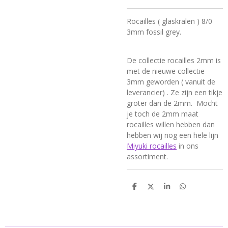
Rocailles ( glaskralen ) 8/0
3mm fossil grey.
De collectie rocailles 2mm is
met de nieuwe collectie
3mm geworden ( vanuit de
leverancier) . Ze zijn een tikje
groter dan de 2mm. Mocht
je toch de 2mm maat
rocailles willen hebben dan
hebben wij nog een hele lijn
Miyuki rocailles
in ons
assortiment.
D
D
S
D
e
e
h
e
l
e
a
l
e
l
r
e
n
e
n