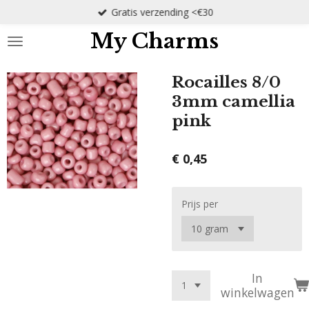
Gratis verzending <€30
Ga
direct
My Charms
naar
de
hoofdinhoud
Rocailles 8/0
3mm camellia
pink
€ 0,45
Prijs per
In
winkelwagen