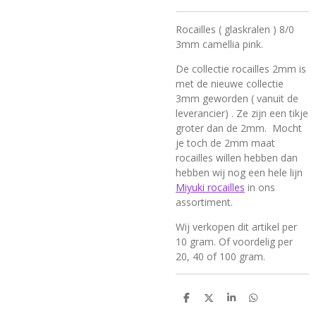
Rocailles ( glaskralen ) 8/0
3mm camellia pink.
De collectie rocailles 2mm is
met de nieuwe collectie
3mm geworden ( vanuit de
leverancier) . Ze zijn een tikje
groter dan de 2mm. Mocht
je toch de 2mm maat
rocailles willen hebben dan
hebben wij nog een hele lijn
Miyuki rocailles
in ons
assortiment.
Wij verkopen dit artikel per
10 gram. Of voordelig per
20, 40 of 100 gram.
D
D
S
D
e
e
h
e