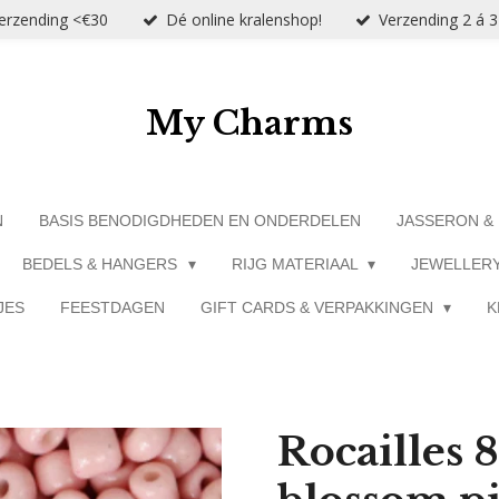
verzending <€30
Dé online kralenshop!
Verzending 2 á 
My Charms
N
BASIS BENODIGDHEDEN EN ONDERDELEN
JASSERON &
BEDELS & HANGERS
RIJG MATERIAAL
JEWELLER
JES
FEESTDAGEN
GIFT CARDS & VERPAKKINGEN
K
Rocailles