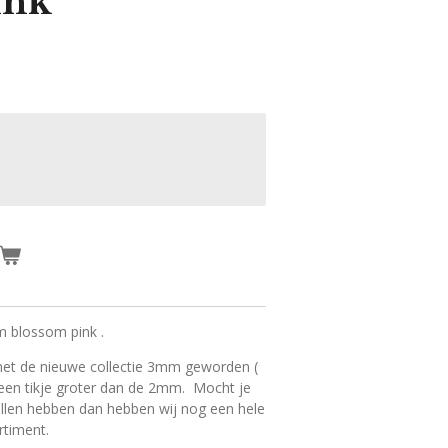
ink
mm blossom pink .
 met de nieuwe collectie 3mm geworden (
jn een tikje groter dan de 2mm. Mocht je
llen hebben dan hebben wij nog een hele
rtiment.