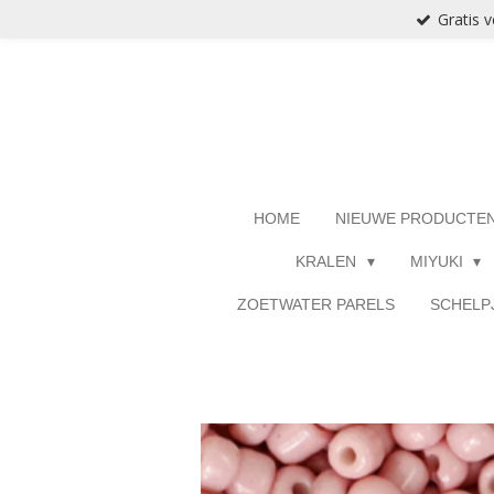
Gratis 
Ga
direct
naar
de
hoofdinhoud
HOME
NIEUWE PRODUCTE
KRALEN
MIYUKI
ZOETWATER PARELS
SCHELP