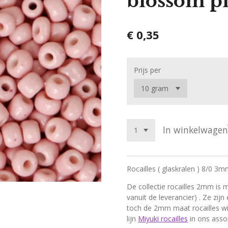
blossom p
€ 0,35
Prijs per
In winkelwagen
Rocailles ( glaskralen ) 8/0 3
De collectie rocailles 2mm is
vanuit de leverancier) . Ze zi
toch de 2mm maat rocailles wi
lijn
Miyuki rocailles
in ons asso