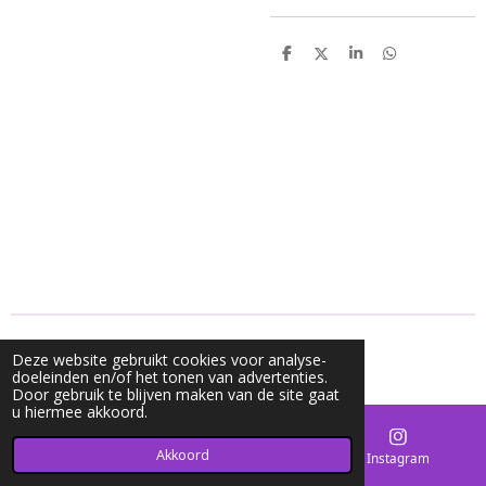
D
D
S
D
e
e
h
e
l
e
a
l
e
l
r
e
n
e
n
© 2020 - 2026 Mycharms
Deze website gebruikt cookies voor analyse-
Powered by
JouwWeb
doeleinden en/of het tonen van advertenties.
Door gebruik te blijven maken van de site gaat
u hiermee akkoord.
Akkoord
E-mailadres
Kaart
Instagram