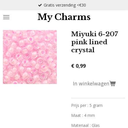
Gratis verzending <€30
Ga
direct
My Charms
naar
de
hoofdinhoud
Miyuki 6-207
pink lined
crystal
€ 0,99
In winkelwagen
Prijs per : 5 gram
Maat : 4 mm
Materiaal : Glas