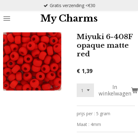
Gratis verzending <€30
Ga
direct
My Charms
naar
de
hoofdinhoud
Miyuki 6-408F
opaque matte
red
€ 1,39
In
winkelwagen
prijs per : 5 gram
Maat : 4mm