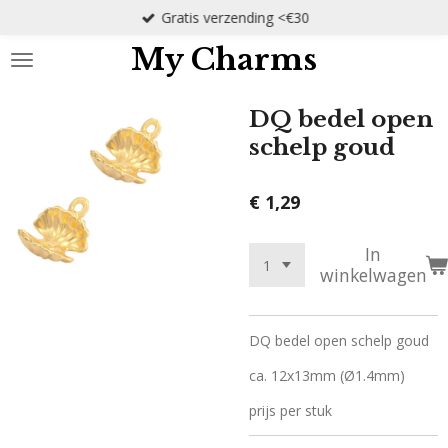
Gratis verzending <€30
Ga
direct
My Charms
naar
de
hoofdinhoud
DQ bedel open
schelp goud
€ 1,29
In
winkelwagen
DQ bedel open schelp goud
ca. 12x13mm (Ø1.4mm)
prijs per stuk