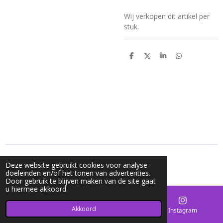
Wij verkopen dit artikel per
stuk.
D
D
S
D
e
e
h
e
l
e
a
l
e
l
r
e
n
e
n
© 2020 - 2026 Mycharms
Deze website gebruikt cookies voor analyse-
Powered by
JouwWeb
doeleinden en/of het tonen van advertenties.
Door gebruik te blijven maken van de site gaat
u hiermee akkoord.
Akkoord
E-mailadres
Kaart
Instagram