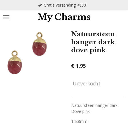
Gratis verzending <€30
Ga
direct
My Charms
naar
de
hoofdinhoud
Natuursteen
hanger dark
dove pink
€ 1,95
Uitverkocht
Natuursteen hanger dark
Dove pink.
14x8mm.