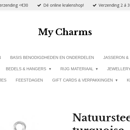
verzending <€30
Dé online kralenshop!
Verzending 2 á 
My Charms
N
BASIS BENODIGDHEDEN EN ONDERDELEN
JASSERON &
BEDELS & HANGERS
RIJG MATERIAAL
JEWELLER
JES
FEESTDAGEN
GIFT CARDS & VERPAKKINGEN
K
Natuurste