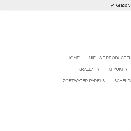
Gratis 
Ga
direct
naar
de
hoofdinhoud
HOME
NIEUWE PRODUCTE
KRALEN
MIYUKI
ZOETWATER PARELS
SCHELP