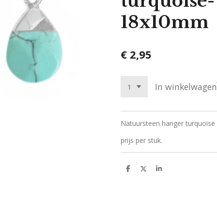
turquoise-
18x10mm
€ 2,95
In winkelwagen
Natuursteen hanger turquoise 
prijs per stuk.
D
D
S
e
e
h
l
e
a
e
l
r
n
e