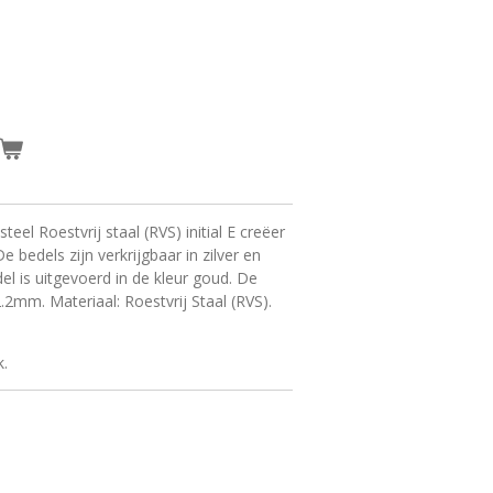
eel Roestvrij staal (RVS) initial E creëer
e bedels zijn verkrijgbaar in zilver en
l is uitgevoerd in de kleur goud. De
.2mm. Materiaal: Roestvrij Staal (RVS).
k.