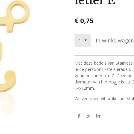
letter E
€ 0,75
In winkelwagen
Met deze bedels van Stainless st
je de persoonlijkste sieraden. D
goud en van A t/m Z. Deze bede
diameter van het oogje is ca. 2
14x12mm.
Wij verkopen dit artikel per stu
D
D
S
e
e
h
l
e
a
e
l
r