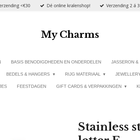
verzending <€30
Dé online kralenshop!
Verzending 2 á 
My Charms
N
BASIS BENODIGDHEDEN EN ONDERDELEN
JASSERON &
BEDELS & HANGERS
RIJG MATERIAAL
JEWELLER
JES
FEESTDAGEN
GIFT CARDS & VERPAKKINGEN
K
Stainless st