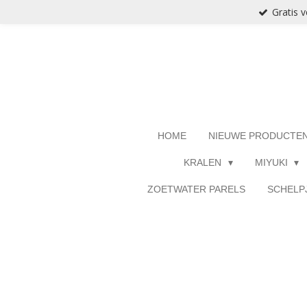
Gratis 
Ga
direct
naar
de
hoofdinhoud
HOME
NIEUWE PRODUCTE
KRALEN
MIYUKI
ZOETWATER PARELS
SCHELP