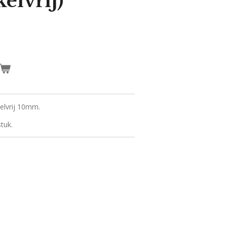
kelvrij)
kkelvrij 10mm.
tuk.