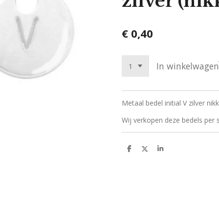
zilver (nik
€ 0,40
In winkelwagen
Metaal bedel initial V zilver ni
Wij verkopen deze bedels per s
D
D
S
e
e
h
l
e
a
e
l
r
n
e