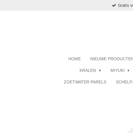
Gratis 
Ga
direct
naar
de
hoofdinhoud
HOME
NIEUWE PRODUCTE
KRALEN
MIYUKI
ZOETWATER PARELS
SCHELP