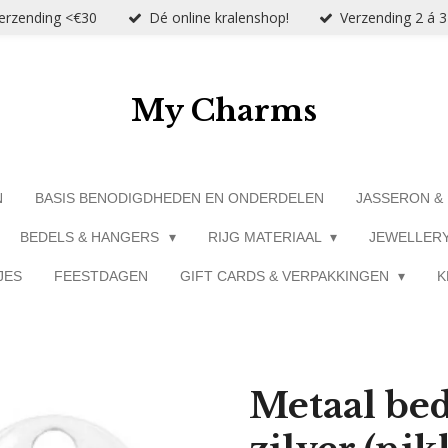
verzending <€30
Dé online kralenshop!
Verzending 2 á 
My Charms
N
BASIS BENODIGDHEDEN EN ONDERDELEN
JASSERON &
BEDELS & HANGERS
RIJG MATERIAAL
JEWELLER
JES
FEESTDAGEN
GIFT CARDS & VERPAKKINGEN
K
Metaal bede