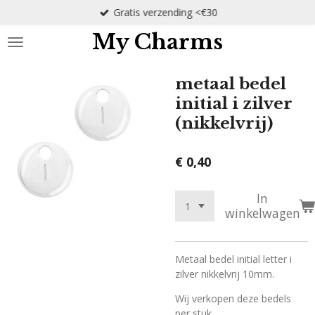
Gratis verzending <€30
Ga
direct
My Charms
naar
de
hoofdinhoud
metaal bedel
initial i zilver
(nikkelvrij)
€ 0,40
In
winkelwagen
Metaal bedel initial letter i
zilver nikkelvrij 10mm.
Wij verkopen deze bedels
per stuk.